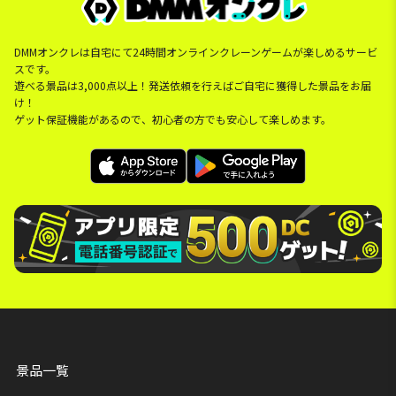
DMMオンクレは自宅にて24時間オンラインクレーンゲームが楽しめるサービ
スです。
遊べる景品は3,000点以上！発送依頼を行えばご自宅に獲得した景品をお届
け！
ゲット保証機能があるので、初心者の方でも安心して楽しめます。
景品一覧