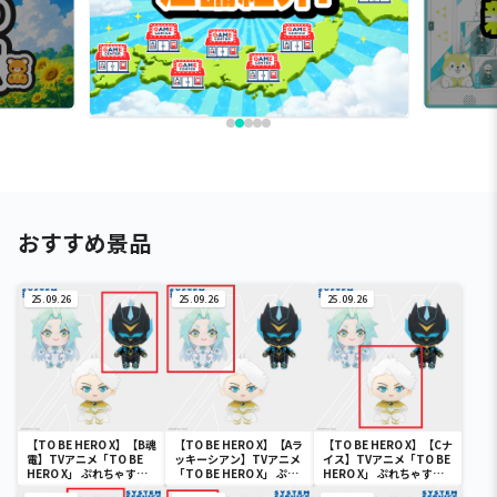
おすすめ景品
25.09.26
25.09.26
25.09.26
【TO BE HERO X】【B魂
【TO BE HERO X】【Aラ
【TO BE HERO X】【Cナ
電】TVアニメ「TO BE
ッキーシアン】TVアニメ
イス】TVアニメ「TO BE
HERO X」 ぷれちゃすぬ
「TO BE HERO X」 ぷれ
HERO X」 ぷれちゃすぬ
いぐるみ HERO1
ちゃすぬいぐるみ HERO1
いぐるみ HERO1