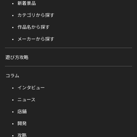
新着景品
カテゴリから探す
作品名から探す
メーカーから探す
遊び方攻略
コラム
インタビュー
ニュース
店舗
開発
攻略