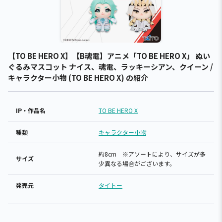
【TO BE HERO X】【B魂電】アニメ「TO BE HERO X」 ぬい
ぐるみマスコット ナイス、魂電、ラッキーシアン、クイーン /
キャラクター小物 (TO BE HERO X) の紹介
IP・作品名
TO BE HERO X
種類
キャラクター小物
約8cm ※アソートにより、サイズが多
サイズ
少異なる場合がございます。
発売元
タイトー