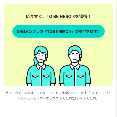
いますぐ、TO BE HERO Xを獲得！
DMMオンクレで『TO BE HERO X』の景品を探す
サイト内でこのIPは、このキーワードで検索されています（TO BE HERO X,
トゥービーヒーローエックス,トビヒロX,TBHX,トビヒロ）