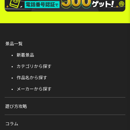
景品一覧
新着景品
カテゴリから探す
作品名から探す
メーカーから探す
遊び方攻略
コラム