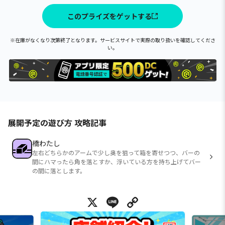
このプライズをゲットする
※在庫がなくなり次第終了となります。サービスサイトで実際の取り扱いを確認してくださ
い。
展開予定の遊び方 攻略記事
橋わたし
左右どちらかのアームで少し奥を狙って箱を寄せつつ、バーの
間にハマったら角を落とすか、浮いている方を持ち上げてバー
の間に落とします。
X
Line
Copy Link