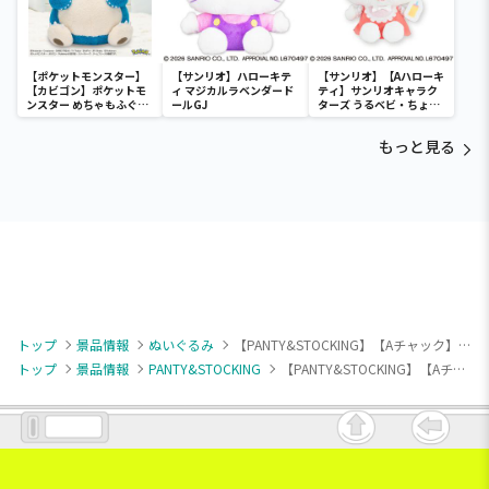
【ポケットモンスター】
【サンリオ】ハローキテ
【サンリオ】【Aハローキ
【カビゴン】ポケットモ
ィ マジカルラベンダード
ティ】サンリオキャラク
ンスター めちゃもふぐっ
ールGJ
ターズ うるベビ・ちょい
と ほっこりいやされぬい
デカドール
ぐるみ～カビゴン～
もっと見る
トップ
景品情報
ぬいぐるみ
【PANTY&STOCKING】【Aチャック】New PANTY ＆ STOCKING with GARTERBELT ぬいぐるみBIG チャック＆ファスナー
トップ
景品情報
PANTY&STOCKING
【PANTY&STOCKING】【Aチャック】New PANTY ＆ STOCKING with GARTERBELT ぬいぐるみBIG チャック＆ファスナー