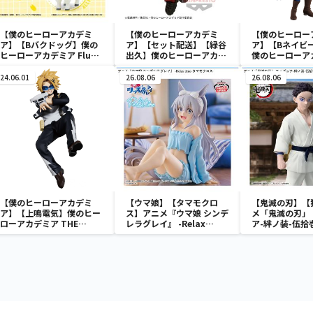
【僕のヒーローアカデミ
【僕のヒーローアカデミ
【僕のヒーロー
ア】【Bバクドッグ】僕の
ア】【セット配送】【緑谷
ア】【Bネイビ
ヒーローアカデミア Fluffy
出久】僕のヒーローアカデ
僕のヒーローア
Puffy～デクシープ＆バク
ミア BRAVEGRAPH ＃2
posket-荼毘-
ドッグ＆オールマイゴート
vol.2
24.06.01
26.08.06
26.08.06
～
【僕のヒーローアカデミ
【ウマ娘】【タマモクロ
【鬼滅の刃】【
ア】【上鳴電気】僕のヒー
ス】アニメ『ウマ娘 シンデ
メ「鬼滅の刃」
ローアカデミア THE
レラグレイ』 -Relax
ア-絆ノ装-伍拾
AMAZING HEROES vol.21
time-タマモクロス