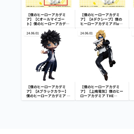
【僕のヒーローアカデミ
【僕のヒーローアカデミ
ア】【Cオールマイゴー
ア】【Aデクシープ】僕の
ト】僕のヒーローアカデミ
ヒーローアカデミア Fluffy
ア Fluffy Puffy～デクシー
Puffy～デクシープ＆バク
プ＆バクドッグ＆オールマ
ドッグ＆オールマイゴート
24.06.01
24.06.01
イゴート～
～
【僕のヒーローアカデミ
【僕のヒーローアカデミ
ア】【Aブラックカラー】
ア】【上鳴電気】僕のヒー
僕のヒーローアカデミア Q
ローアカデミア THE
posket-荼毘-
AMAZING HEROES vol.21