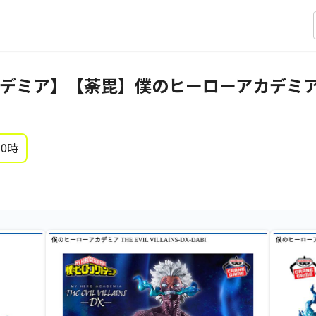
ミア】【荼毘】僕のヒーローアカデミア TH
 0時