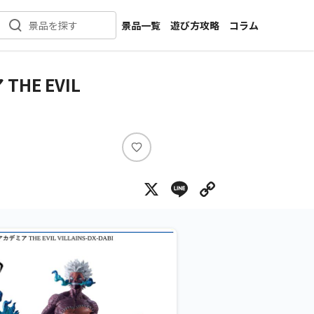
景品一覧
遊び方攻略
コラム
景品を探す
新着景品
インタビュー
カテゴリ一覧
ニュース
E EVIL
作品名一覧
店舗
メーカー一覧
開発
攻略
い
プライズ
い
X
Line
Copy Lin
ね
イベント
キャラ特集