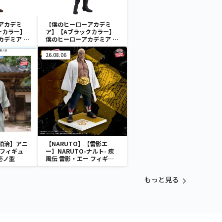
アカデミ
【僕のヒーローアカデミ
ーカラー】
ア】【Aブラックカラー】
カデミア Q
僕のヒーローアカデミア Q
posket-荼毘-
26.08.06
狛治】アニ
【NARUTO】【雷影エ
 フィギュ
ー】NARUTO-ナルト- 疾
壱ノ型
風伝 雷影・エー フィギュ
ア～五影集結…!!～
もっと見る