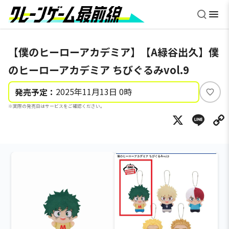
【僕のヒーローアカデミア】【A緑谷出久】僕
のヒーローアカデミア ちびぐるみvol.9
2025年11月13日 0時
発売予定：
い
※実際の発売日はサービスをご確認ください。
い
X
Li
ね