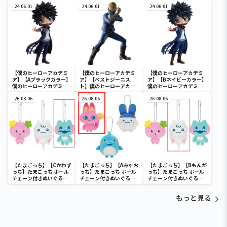
カデミア BRAVEGRAPH
Q posket-荼毘-
Q posket-荼毘-
＃2 vol.2
24.06.01
24.06.01
24.06.01
【僕のヒーローアカデミ
【僕のヒーローアカデミ
【僕のヒーローアカデミ
ア】【Aブラックカラー】
ア】【ベストジーニス
ア】【Bネイビーカラー】
僕のヒーローアカデミア
ト】僕のヒーローアカデ
僕のヒーローアカデミア
Q posket-荼毘-
ミア THE AMAZING
Q posket-荼毘-
26.08.06
HEROES vol.26
26.08.06
26.08.06
【たまごっち】【Cかわず
【たまごっち】【Aみゃお
【たまごっち】【Bもんが
っち】たまごっち ボール
っち】たまごっち ボール
っち】たまごっち ボール
チェーン付きぬいぐるみ
チェーン付きぬいぐるみ
チェーン付きぬいぐるみ
～Tamagotchi
～Tamagotchi
～Tamagotchi
Paradise～vol.3
Paradise～vol.2-R
Paradise～vol.3
もっと見る