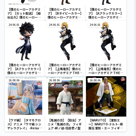
【僕のヒーローアカデミ
【僕のヒーローアカデミ
【僕のヒーローアカデミ
ア】【セット配送】【緑
ア】【Bネイビーカラー】
ア】【Aブラックカラー】
谷出久】僕のヒーローア
僕のヒーローアカデミア
僕のヒーローアカデミア
カデミア BRAVEGRAPH
Q posket-荼毘-
Q posket-荼毘-
＃2 vol.2
24.06.01
24.06.01
24.06.01
【僕のヒーローアカデミ
【僕のヒーローアカデミ
【僕のヒーローアカデミ
ア】【Aブラックカラー】
ア】【上鳴電気】僕のヒ
ア】【上鳴電気】僕のヒ
僕のヒーローアカデミア
ーローアカデミア THE
ーローアカデミア THE
Q posket-荼毘-
AMAZING HEROES
AMAZING HEROES
26.08.06
vol.21
26.08.06
vol.21
26.08.06
【ウマ娘】【タマモクロ
【鬼滅の刃】【狛治】ア
【NARUTO】【雷影エ
ス】アニメ『ウマ娘 シン
ニメ「鬼滅の刃」 フィギ
ー】NARUTO-ナルト- 疾
デレラグレイ』 -Relax
ュア-絆ノ装-伍拾壱ノ型
風伝 雷影・エー フィギュ
time-タマモクロス
ア～五影集結…!!～