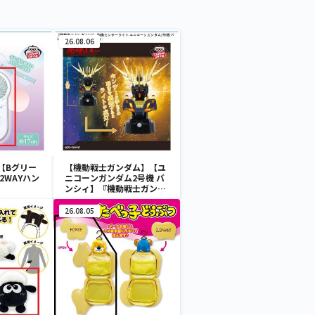
26.08.06
【Bグリー
【機動戦士ガンダム】【ユ
2WAYハン
ニコーンガンダム2号機 バ
ンシィ】『機動戦士ガンダ
ムUC』 胸像センサーライ
ト-ユニコーンガンダム2号
26.08.05
機 バンシィ（デストロイモ
ード）-