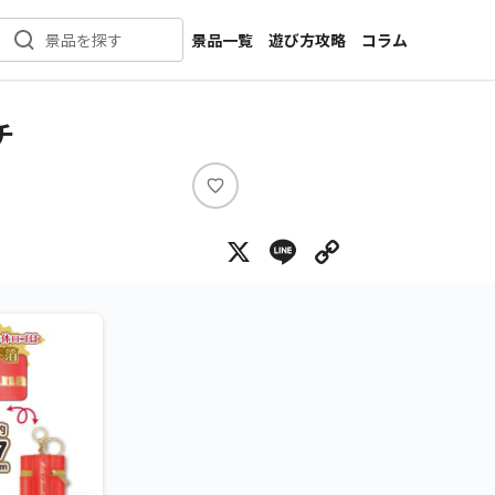
景品一覧
遊び方攻略
コラム
景品を探す
新着景品
インタビュー
カテゴリ一覧
ニュース
チ
作品名一覧
店舗
メーカー一覧
開発
い
い
攻略
X
Line
Copy Lin
ね
プライズ
イベント
キャラ特集