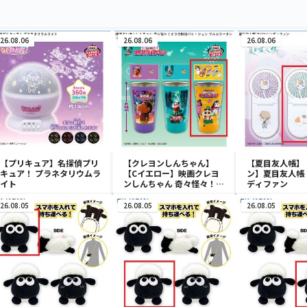
26.08.06
26.08.06
26.08.06
【プリキュア】名探偵プリ
【クレヨンしんちゃん】
【夏目友人帳】
キュア！ プラネタリウムラ
【Cイエロー】映画クレヨ
ン】夏目友人帳 
イト
ンしんちゃん 奇々怪々！オ
ディファン
ラの妖怪バケ～ション フル
カラータンブラー
26.08.05
26.08.05
26.08.05