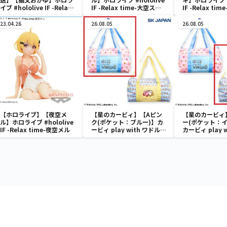
イブ #hololive IF -Relax
IF -Relax time-大空スバ
IF -Relax ti
time-猫又おかゆ
ル School style ver.
キ
23.04.26
26.08.05
26.08.05
【ホロライブ】【夜空メ
【星のカービィ】【Aピン
【星のカービィ
ル】ホロライブ #hololive
ク(ポケット：ブルー)】カ
ー(ポケット：イ
IF -Relax time-夜空メル
ービィ play with ワドルデ
カービィ play 
ィ ボストンバッグ
ディ ボストン