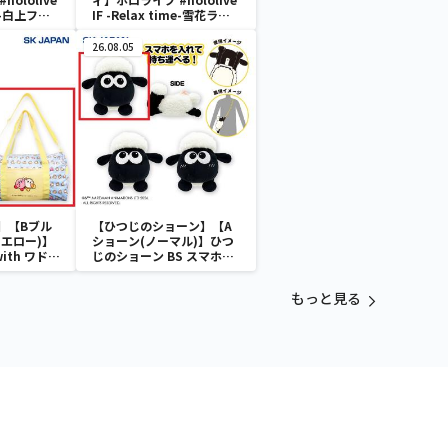
me-白上フブ
IF -Relax time-雪花ラミ
ィ Office style ver.
26.08.05
】【Bブル
【ひつじのショーン】【A
エロー)】
ショーン(ノーマル)】ひつ
with ワドル
じのショーン BS スマホシ
バッグ
ョーンルダー
もっと見る