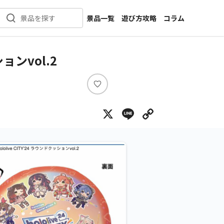
景品一覧
遊び方攻略
コラム
景品を探す
新着景品
インタビュー
カテゴリ一覧
ニュース
ョンvol.2
作品名一覧
店舗
メーカー一覧
開発
い
い
攻略
X
Line
Copy Lin
ね
プライズ
イベント
キャラ特集