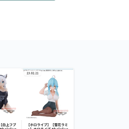
23.02.21
【白上フブ
【ホロライブ】【雪花ラミ
ololive
ィ】ホロライブ #hololive