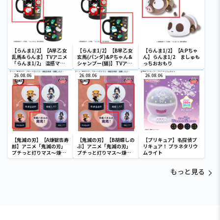
【らんま1/2】【A早乙女
【らんま1/2】【B早乙女
【らんま1/2】【A:Pちゃ
乱馬&らんま】TVアニメ
玄馬(パンダ)&Pちゃん&
ん】らんま1/2 ましゅも
「らんま1/2」 温感マグ
シャンプー(猫)】TVアニ
っちおおもり
カップ
メ「らんま1/2」 温感マ
26.08.06
グカップ
26.08.06
26.08.06
【鬼滅の刃】【A煉獄杏寿
【鬼滅の刃】【B胡蝶しの
【プリキュア】名探偵プ
郎】アニメ「鬼滅の刃」
ぶ】アニメ「鬼滅の刃」
リキュア！ プラネタリウ
プチっと灯りマス～煉獄
プチっと灯りマス～煉獄
ムライト
杏寿郎・胡蝶しのぶ～
杏寿郎・胡蝶しのぶ～
もっと見る