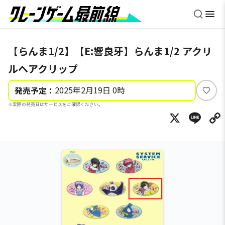
【らんま1/2】【E:響良牙】らんま1/2 アクリ
ルヘアクリップ
2025年2月19日 0時
発売予定：
い
※実際の発売日はサービスをご確認ください。
い
X
Li
ね