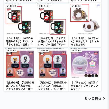
24.12.10
24.12.10
24.12.13
【らんま1/2】【A早乙女
【らんま1/2】【B早乙女
【らんま1/2】【A:Pちゃ
乱馬&らんま】TVアニメ
玄馬(パンダ)&Pちゃん&
ん】らんま1/2 ましゅも
「らんま1/2」 温感マグ
シャンプー(猫)】TVアニ
っちおおもり
カップ
メ「らんま1/2」 温感マ
26.08.06
グカップ
26.08.06
26.08.06
【鬼滅の刃】【A煉獄杏寿
【鬼滅の刃】【B胡蝶しの
【プリキュア】名探偵プ
郎】アニメ「鬼滅の刃」
ぶ】アニメ「鬼滅の刃」
リキュア！ プラネタリウ
プチっと灯りマス～煉獄
プチっと灯りマス～煉獄
ムライト
杏寿郎・胡蝶しのぶ～
杏寿郎・胡蝶しのぶ～
もっと見る