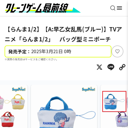
【らんま1/2】【A:早乙女乱馬(ブルー)】TVア
ニメ「らんま1/2」 バッグ型ミニポーチ
2025年3月21日 0時
発売予定：
い
※実際の発売日はサービスをご確認ください。
い
X
Li
ね