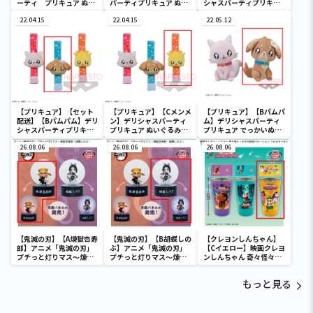
ーティ プリキュア ぬい
パーティプリキュア ぬい
シャスパーティプリキュ
ぐるみ2
ぐるみ2
ア ぬいぐるみリストバン
22.04.15
22.04.15
ド
22.05.12
【プリキュア】【セット
【プリキュア】【Cメンメ
【プリキュア】【Bパムパ
配送】【Bパムパム】デリ
ン】デリシャスパーティ
ム】デリシャスパーティ
シャスパーティプリキュ
プリキュア ぬいぐるみリ
プリキュア でっかいぬい
ア ぬいぐるみリストバン
ストバンド
ぐるみ１
ド
26.08.06
26.08.06
26.08.06
【鬼滅の刃】【A煉獄杏寿
【鬼滅の刃】【B胡蝶しの
【クレヨンしんちゃん】
郎】アニメ「鬼滅の刃」
ぶ】アニメ「鬼滅の刃」
【Cイエロー】映画クレヨ
プチっと灯りマス～煉獄
プチっと灯りマス～煉獄
ンしんちゃん 奇々怪々！
杏寿郎・胡蝶しのぶ～
杏寿郎・胡蝶しのぶ～
オラの妖怪バケ～ション
フルカラータンブラー
もっと見る