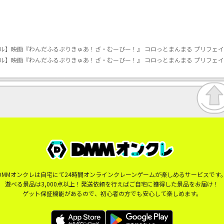
ル】映画『わんだふるぷりきゅあ！ざ・むーびー！』 コロっとまんまる プリフェイスぬ
ル】映画『わんだふるぷりきゅあ！ざ・むーびー！』 コロっとまんまる プリフェイスぬ
DMMオンクレは自宅にて24時間オンラインクレーンゲームが楽しめるサービスです
遊べる景品は3,000点以上！発送依頼を行えばご自宅に獲得した景品をお届け！
ゲット保証機能があるので、初心者の方でも安心して楽しめます。