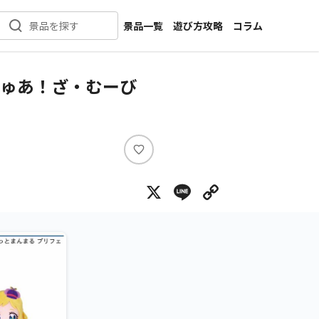
景品一覧
遊び方攻略
コラム
景品を探す
新着景品
インタビュー
カテゴリ一覧
ニュース
きゅあ！ざ・むーび
作品名一覧
店舗
メーカー一覧
開発
攻略
い
プライズ
い
X
Line
Copy Lin
ね
イベント
キャラ特集