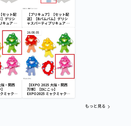
【セット配
【プリキュア】【セット配
メ】デリシ
送】【Bパムパム】デリシ
リキュア ぬ
ャスパーティプリキュア ぬ
バンド
いぐるみリストバンド
26.08.05
 大阪・関西
【EXPO 2025 大阪・関西
い】
万博】【Dにこっ】
ミャクミャク
EXPO2025 ミャクミャク
付きぬいぐ
カラフルゴム紐付きぬいぐ
るみ
もっと見る