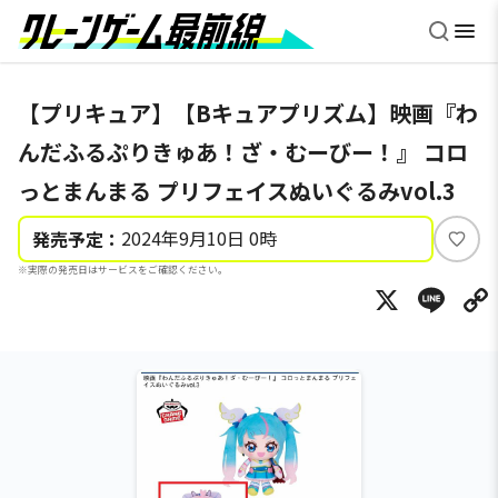
【プリキュア】【Bキュアプリズム】映画『わ
んだふるぷりきゅあ！ざ・むーびー！』 コロ
っとまんまる プリフェイスぬいぐるみvol.3
2024年9月10日 0時
発売予定：
い
※実際の発売日はサービスをご確認ください。
い
X
Li
ね