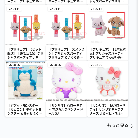
ーティ プリキュア ぬい
パーティプリキュア ぬい
シャスパーティプリキュ
ぐるみ2
ぐるみ2
ア ぬいぐるみリストバン
22.04.15
22.04.15
ド
22.05.12
【プリキュア】【セット
【プリキュア】【Cメンメ
【プリキュア】【Bパムパ
配送】【Bパムパム】デリ
ン】デリシャスパーティ
ム】デリシャスパーティ
シャスパーティプリキュ
プリキュア ぬいぐるみリ
プリキュア でっかいぬい
ア ぬいぐるみリストバン
ストバンド
ぐるみ１
ド
26.08.06
26.08.06
26.08.06
【ポケットモンスター】
【サンリオ】ハローキテ
【サンリオ】【Aハローキ
【カビゴン】ポケットモ
ィ マジカルラベンダード
ティ】サンリオキャラク
ンスター めちゃもふぐっ
ールGJ
ターズ うるベビ・ちょい
と ほっこりいやされぬい
デカドール
ぐるみ～カビゴン～
もっと見る