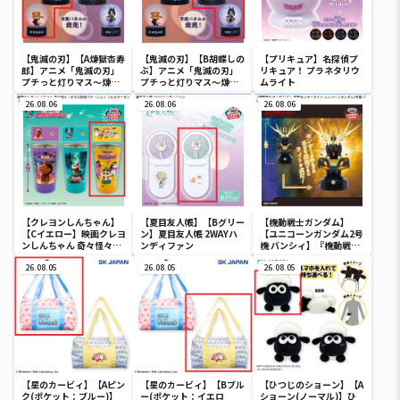
【鬼滅の刃】【A煉獄杏寿
【鬼滅の刃】【B胡蝶しの
【プリキュア】名探偵プ
郎】アニメ「鬼滅の刃」
ぶ】アニメ「鬼滅の刃」
リキュア！ プラネタリウ
プチっと灯りマス～煉獄
プチっと灯りマス～煉獄
ムライト
杏寿郎・胡蝶しのぶ～
杏寿郎・胡蝶しのぶ～
26.08.06
26.08.06
26.08.06
【クレヨンしんちゃん】
【夏目友人帳】【Bグリー
【機動戦士ガンダム】
【Cイエロー】映画クレヨ
ン】夏目友人帳 2WAYハ
【ユニコーンガンダム2号
ンしんちゃん 奇々怪々！
ンディファン
機 バンシィ】『機動戦士
オラの妖怪バケ～ション
ガンダムUC』 胸像センサ
フルカラータンブラー
26.08.05
26.08.05
ーライト-ユニコーンガン
26.08.05
ダム2号機 バンシィ（デ
ストロイモード）-
【星のカービィ】【Aピン
【星のカービィ】【Bブル
【ひつじのショーン】【A
ク(ポケット：ブルー)】
ー(ポケット：イエロ
ショーン(ノーマル)】ひ