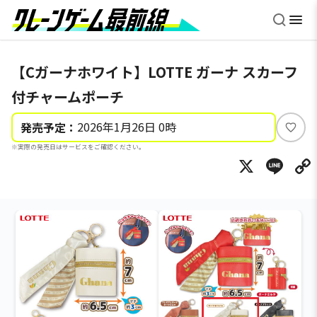
【Cガーナホワイト】LOTTE ガーナ スカーフ
付チャームポーチ
2026年1月26日 0時
発売予定：
い
※実際の発売日はサービスをご確認ください。
い
X
Li
ね