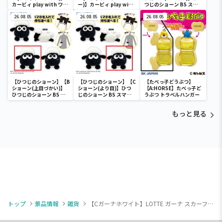
カービィ play with ワド
ー)】カービィ play with
つじのショーン BS スマ
ルディ ボストンバッグ
ワドルディ ボストンバッ
ホショーンルダー
26.08.05
グ
26.08.05
26.08.05
【ひつじのショーン】【B
【ひつじのショーン】【C
【たべっ子どうぶつ】
ショーン(上目づかい)】
ショーン(より目)】ひつ
【A:HORSE】たべっ子ど
ひつじのショーン BS ス
じのショーン BS スマホ
うぶつ トラベルハンガー
マホショーンルダー
ショーンルダー
もっと見る
トップ
景品情報
雑貨
【Cガーナホワイト】LOTTE ガーナ スカーフ付チャームポーチ