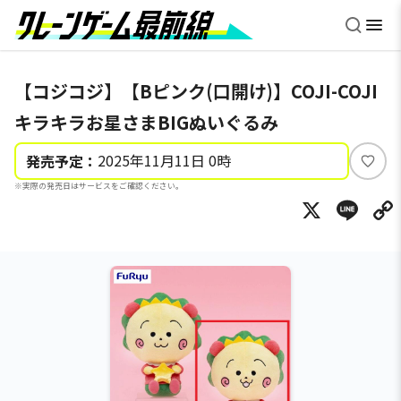
【コジコジ】【Bピンク(口開け)】COJI-COJI
キラキラお星さまBIGぬいぐるみ
2025年11月11日 0時
発売予定：
い
※実際の発売日はサービスをご確認ください。
い
X
Li
ね