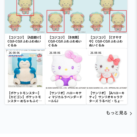
【コジコジ】【A目開け】
【コジコジ】【B笑顔】
【コジコジ】【Cすやす
COJI-COJI ふわふわぬい
COJI-COJI ふわふわぬい
や】COJI-COJI ふわふわ
ぐるみ
ぐるみ
ぬいぐるみ
26.08.06
26.08.06
26.08.06
【ポケットモンスター】
【サンリオ】ハローキテ
【サンリオ】【Aハローキ
【カビゴン】ポケットモ
ィ マジカルラベンダード
ティ】サンリオキャラク
ンスター めちゃもふぐっ
ールGJ
ターズ うるベビ・ちょい
と ほっこりいやされぬい
デカドール
ぐるみ～カビゴン～
もっと見る