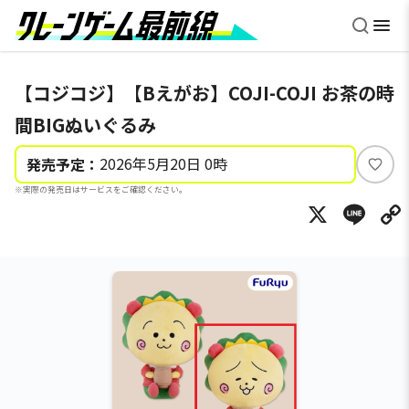
【コジコジ】【Bえがお】COJI-COJI お茶の時
間BIGぬいぐるみ
2026年5月20日 0時
発売予定：
い
※実際の発売日はサービスをご確認ください。
い
X
Li
ね