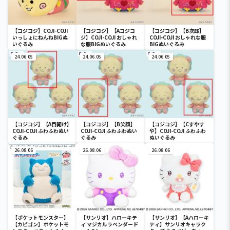
【コジコジ】COJI-COJI
【コジコジ】【Aコジコ
【コジコジ】【B次郎】
いっしょにねんねBIGぬ
ジ】COJI-COJI おしゃれ
COJI-COJI おしゃれな服
いぐるみ
な服BIGぬいぐるみ
BIGぬいぐるみ
24.06.05
24.06.05
24.06.05
【コジコジ】【A目開け】
【コジコジ】【B笑顔】
【コジコジ】【Cすやす
COJI-COJI ふわふわぬい
COJI-COJI ふわふわぬい
や】COJI-COJI ふわふわ
ぐるみ
ぐるみ
ぬいぐるみ
26.08.06
26.08.06
26.08.06
【ポケットモンスター】
【サンリオ】ハローキテ
【サンリオ】【Aハローキ
【カビゴン】ポケットモ
ィ マジカルラベンダード
ティ】サンリオキャラク