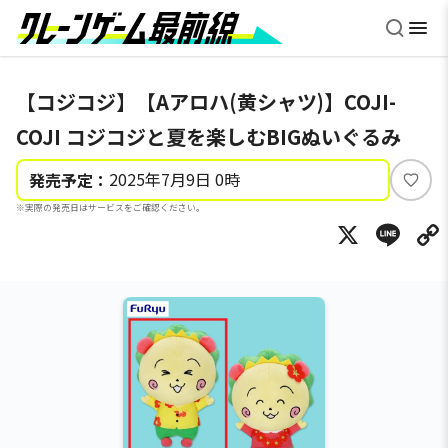
【コジコジ】【Aアロハ(黄シャツ)】COJI-
COJI コジコジと夏を楽しむBIGぬいぐるみ
2025年7月9日 0時
発売予定：
い
※実際の発売日はサービスをご確認ください。
い
X
Li
ね