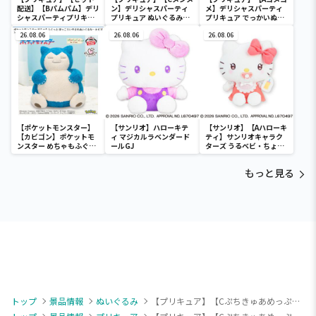
配送】【Bパムパム】デリ
ン】デリシャスパーティ
メ】デリシャスパーティ
シャスパーティプリキュ
プリキュア ぬいぐるみリ
プリキュア でっかいぬい
ア ぬいぐるみリストバン
ストバンド
ぐるみ１
ド
26.08.06
26.08.06
26.08.06
【ポケットモンスター】
【サンリオ】ハローキテ
【サンリオ】【Aハローキ
【カビゴン】ポケットモ
ィ マジカルラベンダード
ティ】サンリオキャラク
ンスター めちゃもふぐっ
ールGJ
ターズ うるベビ・ちょい
と ほっこりいやされぬい
デカドール
ぐるみ～カビゴン～
もっと見る
トップ
景品情報
ぬいぐるみ
【プリキュア】【Cぷちきゅあめっぷる】ぷちきゅあ～Precure Fairies～ ぬいぐるみ～ぷちきゅあこめこめ・ぷちきゅあにこ・ぷちきゅあめっぷる～