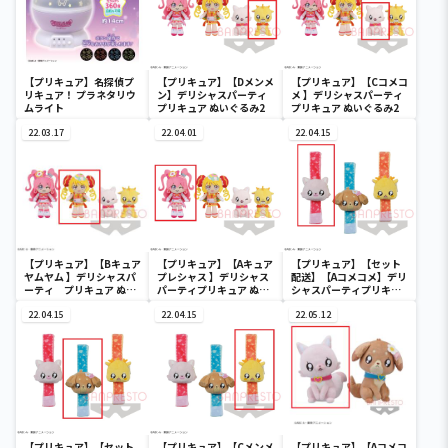
【プリキュア】名探偵プ
【プリキュア】【Dメンメ
【プリキュア】【Cコメコ
リキュア！ プラネタリウ
ン】デリシャスパーティ
メ 】デリシャスパーティ
ムライト
プリキュア ぬいぐるみ2
プリキュア ぬいぐるみ2
22.03.17
22.04.01
22.04.15
【プリキュア】【Bキュア
【プリキュア】【Aキュア
【プリキュア】【セット
ヤムヤム 】デリシャスパ
プレシャス 】デリシャス
配送】【Aコメコメ】デリ
ーティ プリキュア ぬい
パーティプリキュア ぬい
シャスパーティプリキュ
ぐるみ2
ぐるみ2
ア ぬいぐるみリストバン
22.04.15
22.04.15
ド
22.05.12
【プリキュア】【セット
【プリキュア】【Cメンメ
【プリキュア】【Aコメコ