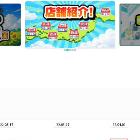
22.03.17
22.03.17
22.04.01