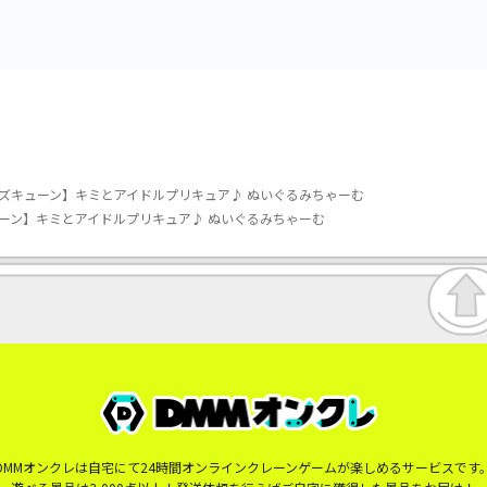
ズキューン】キミとアイドルプリキュア♪ ぬいぐるみちゃーむ
ーン】キミとアイドルプリキュア♪ ぬいぐるみちゃーむ
DMMオンクレは自宅にて24時間オンラインクレーンゲームが楽しめるサービスです