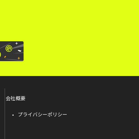
会社概要
プライバシーポリシー