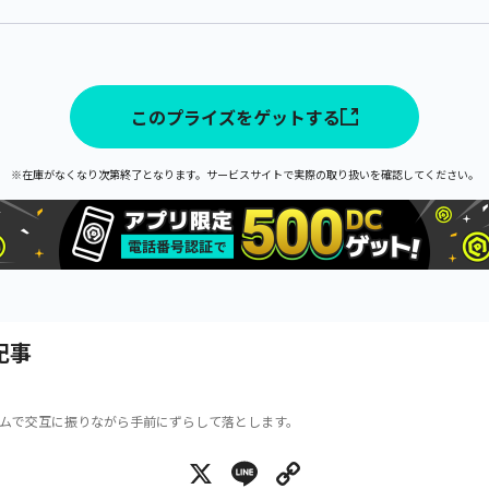
このプライズをゲットする
※在庫がなくなり次第終了となります。サービスサイトで実際の取り扱いを確認してください。
記事
ムで交互に振りながら手前にずらして落とします。
X
Line
Copy Link