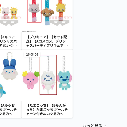
【Aキュア
【プリキュア】【セット配
デリシャスパ
送】【Aコメコメ】デリシ
ア ぬいぐる
ャスパーティプリキュア ぬ
いぐるみリストバンド
26.08.06
【Aみゃお
【たまごっち】【Bもんが
ち ボールチ
っち】たまごっち ボールチ
ぐるみ～
ェーン付きぬいぐるみ～
aradise～
Tamagotchi Paradise～
vol.3
もっと見る