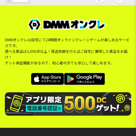
DMMオンクレは自宅にて24時間オンラインクレーンゲームが楽しめるサービ
スです。
遊べる景品は3,000点以上！発送依頼を行えばご自宅に獲得した景品をお届
け！
ゲット保証機能があるので、初心者の方でも安心して楽しめます。