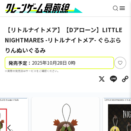
【リトルナイトメア】【Dアローン】LITTLE
NIGHTMARES -リトルナイトメア- ぐらぶら
りんぬいぐるみ
2025年10月28日 0時
発売予定：
い
※実際の発売日はサービスをご確認ください。
い
X
Li
ね