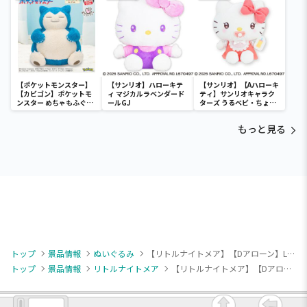
【ポケットモンスター】
【サンリオ】ハローキテ
【サンリオ】【Aハローキ
【カビゴン】ポケットモ
ィ マジカルラベンダード
ティ】サンリオキャラク
ンスター めちゃもふぐっ
ールGJ
ターズ うるベビ・ちょい
と ほっこりいやされぬい
デカドール
ぐるみ～カビゴン～
もっと見る
トップ
景品情報
ぬいぐるみ
【リトルナイトメア】【Dアローン】LITTLE NIGHTMARES -リトルナイトメア- ぐらぶらりんぬいぐるみ
トップ
景品情報
リトルナイトメア
【リトルナイトメア】【Dアローン】LITTLE NIGHTMARES -リトルナイトメア- ぐらぶらりんぬいぐるみ