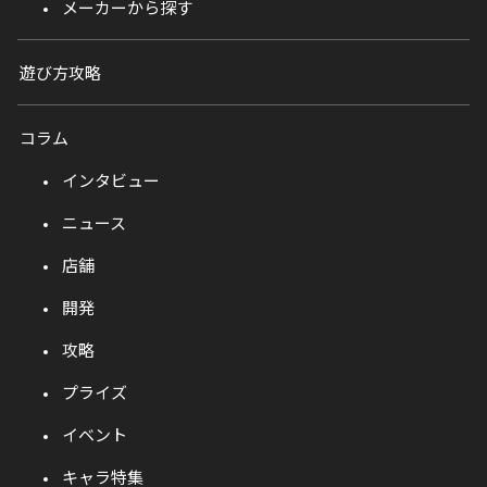
メーカーから探す
遊び方攻略
コラム
インタビュー
ニュース
店舗
開発
攻略
プライズ
イベント
キャラ特集