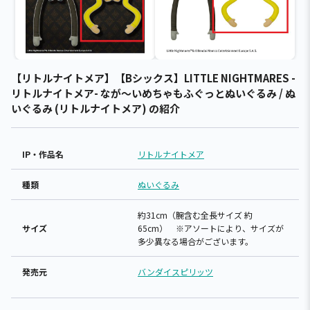
【リトルナイトメア】【Bシックス】LITTLE NIGHTMARES -
リトルナイトメア- なが～いめちゃもふぐっとぬいぐるみ / ぬ
いぐるみ (リトルナイトメア) の紹介
IP・作品名
リトルナイトメア
種類
ぬいぐるみ
約31cm（腕含む全長サイズ 約
サイズ
65cm） ※アソートにより、サイズが
多少異なる場合がございます。
発売元
バンダイスピリッツ