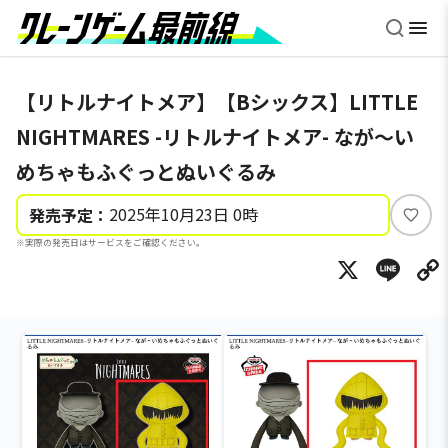
【リトルナイトメア】【Bシックス】LITTLE
NIGHTMARES -リトルナイトメア- なが～い
めちゃもふぐっとぬいぐるみ
2025年10月23日 0時
発売予定：
い
※実際の発売日はサービスをご確認ください。
い
X
Li
ね