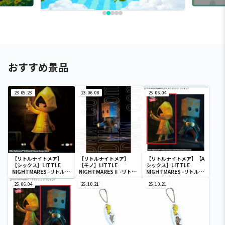
おすすめ景品
23.05.23
23.06.08
25.06.04
【リトルナイトメア】
【リトルナイトメア】
【リトルナイトメア】【A
【シックス】LITTLE
【モノ】LITTLE
シックス】LITTLE
NIGHTMARES -リトルナ
NIGHTMARESⅡ -リトル
NIGHTMARES -リトルナ
イトメア- シックス フィ
ナイトメア2- モノ フィギ
イトメア- フィギュア
ギュア
25.06.04
ュア
25.10.21
25.10.21