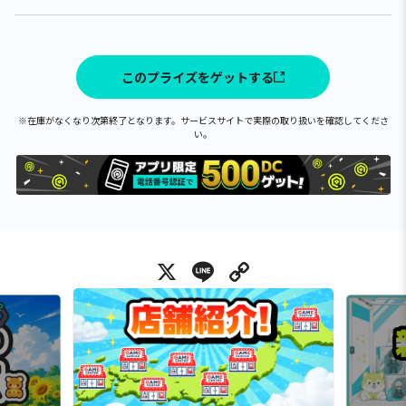
このプライズをゲットする
※在庫がなくなり次第終了となります。サービスサイトで実際の取り扱いを確認してくださ
い。
X
Line
Copy Link