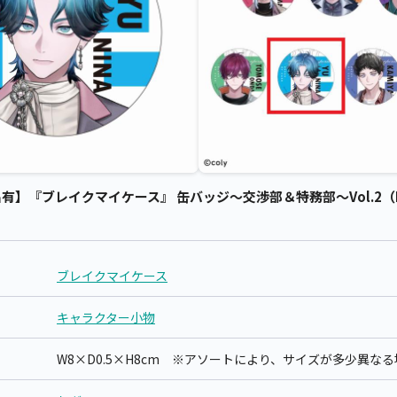
】『ブレイクマイケース』 缶バッジ～交渉部＆特務部～Vol.2（EX
ブレイクマイケース
キャラクター小物
W8×D0.5×H8cm ※アソートにより、サイズが多少異な