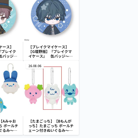
ケース】
【ブレイクマイケース】
『ブレイク
【G環野揺】『ブレイクマ
缶バッジ～
イケース』 缶バッジ～本
(EX)
部＆交際部～(EX)
26.08.06
【Aみゃお
【たまごっち】【Bもんが
ち ボールチ
っち】たまごっち ボールチ
ぐるみ～
ェーン付きぬいぐるみ～
aradise～
Tamagotchi Paradise～