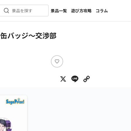
景品一覧
遊び方攻略
コラム
景品を探す
新着景品
インタビュー
カテゴリ一覧
ニュース
 缶バッジ～交渉部
作品名一覧
店舗
メーカー一覧
開発
攻略
い
プライズ
い
X
Line
Copy Lin
ね
イベント
キャラ特集