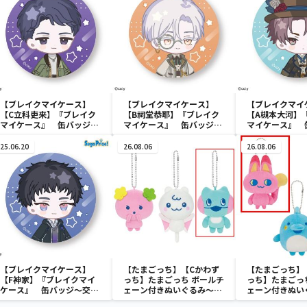
【ブレイクマイケース】
【ブレイクマイケース】
【ブレイクマイ
【C立科吏来】『ブレイク
【B祠堂恭耶】『ブレイク
【A槻本大河】
マイケース』 缶バッジ～
マイケース』 缶バッジ～
マイケース』 
交渉部＆特務部～(EX)
交渉部＆特務部～(EX)
管理部＆強行部～
25.06.20
26.08.06
26.08.06
【ブレイクマイケース】
【たまごっち】【Cかわず
【たまごっち】
【F神家】『ブレイクマイ
っち】たまごっち ボールチ
っち】たまごっ
ケース』 缶バッジ～交渉
ェーン付きぬいぐるみ～
ェーン付きぬい
部＆特務部～(EX)
Tamagotchi Paradise～
Tamagotchi P