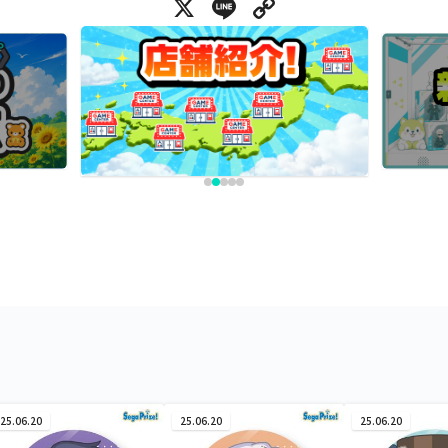
X
Line
Copy Link
25.06.20
25.06.20
25.06.20