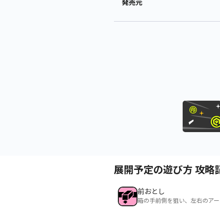
発売元
展開予定の遊び方 攻略
前おとし
箱の手前側を狙い、左右のアー