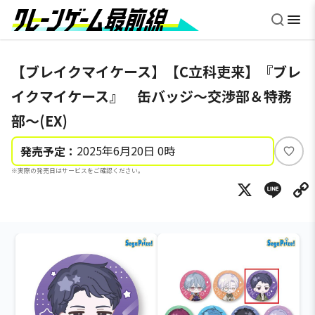
【ブレイクマイケース】【C立科吏来】『ブレ
イクマイケース』 缶バッジ～交渉部＆特務
部～(EX)
2025年6月20日 0時
発売予定：
い
※実際の発売日はサービスをご確認ください。
い
X
Li
ね