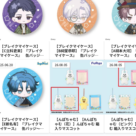
【ブレイクマイケース】
【ブレイクマイケース】
【ブレイクマイ
【C立科吏来】『ブレイク
【B祠堂恭耶】『ブレイク
【A槻本大河】
マイケース』 缶バッジ～
マイケース』 缶バッジ～
マイケース』 
交渉部＆特務部～(EX)
交渉部＆特務部～(EX)
管理部＆強行部～
25.06.20
26.08.05
26.08.05
【ブレイクマイケース】
【んぽちゃむ】【Aんぽち
【んぽちゃむ】
【E新名有】『ブレイクマ
ゃむ（花）】んぽちゃむ 箱
ゃむ（ピンク）
イケース』 缶バッジ～交
入りマスコット
む 箱入りマス
渉部＆特務部～(EX)