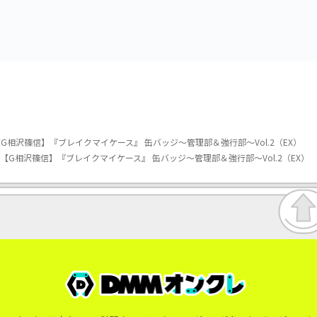
相沢篠信】『ブレイクマイケース』 缶バッジ～管理部＆強行部～Vol.2（EX）
【G相沢篠信】『ブレイクマイケース』 缶バッジ～管理部＆強行部～Vol.2（EX）