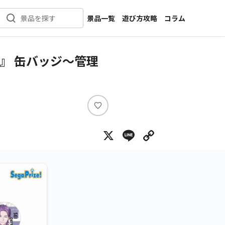
景品一覧
遊び方攻略
コラム
景品を探す
新着景品
インタビュー
カテゴリ一覧
ニュース
』 缶バッジ～管理
作品名一覧
店舗
メーカー一覧
開発
攻略
い
プライズ
い
X
Line
Copy Lin
ね
イベント
キャラ特集