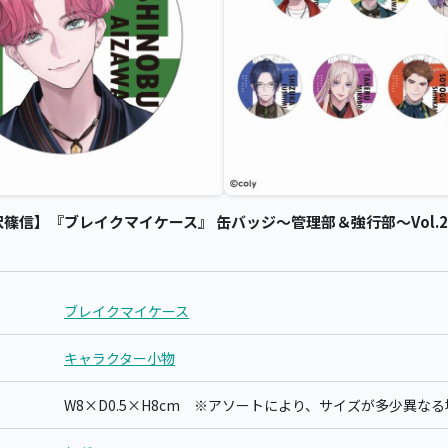
信】『ブレイクマイケース』 缶バッジ～管理部＆強行部～Vol.2（E
ブレイクマイケース
キャラクター小物
W8×D0.5×H8cm ※アソートにより、サイズが多少異な