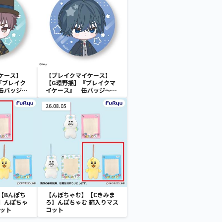
ケース】
【ブレイクマイケース】
『ブレイク
【G環野揺】『ブレイクマ
缶バッジ～
イケース』 缶バッジ～本
(EX)
部＆交際部～(EX)
26.08.05
【Bんぽち
【んぽちゃむ】【Cきみま
】んぽちゃ
ろ】んぽちゃむ 箱入りマス
コット
コット