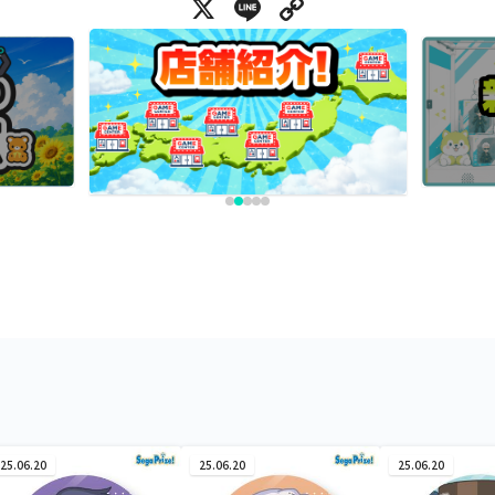
X
Line
Copy Link
25.06.20
25.06.20
25.06.20