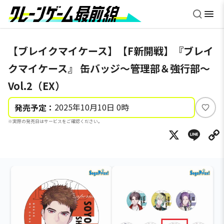
【ブレイクマイケース】【F新開戦】『ブレイ
クマイケース』 缶バッジ～管理部＆強行部～
Vol.2（EX）
2025年10月10日 0時
発売予定：
い
※実際の発売日はサービスをご確認ください。
い
X
Li
ね