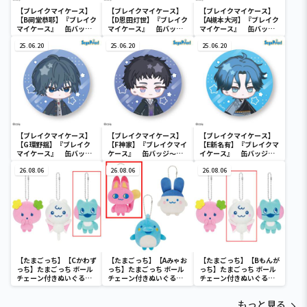
【ブレイクマイケース】
【ブレイクマイケース】
【ブレイクマイケース】
【B祠堂恭耶】『ブレイク
【D恩田灯世】『ブレイク
【A槻本大河】『ブレイク
マイケース』 缶バッジ
マイケース』 缶バッジ
マイケース』 缶バッジ
～交渉部＆特務部～(EX)
～交渉部＆特務部～(EX)
～管理部＆強行部～(EX)
25.06.20
25.06.20
25.06.20
【ブレイクマイケース】
【ブレイクマイケース】
【ブレイクマイケース】
【G環野揺】『ブレイク
【F神家】『ブレイクマイ
【E新名有】『ブレイクマ
マイケース』 缶バッジ
ケース』 缶バッジ～交
イケース』 缶バッジ～
～本部＆交際部～(EX)
渉部＆特務部～(EX)
交渉部＆特務部～(EX)
26.08.06
26.08.06
26.08.06
【たまごっち】【Cかわず
【たまごっち】【Aみゃお
【たまごっち】【Bもんが
っち】たまごっち ボール
っち】たまごっち ボール
っち】たまごっち ボール
チェーン付きぬいぐるみ
チェーン付きぬいぐるみ
チェーン付きぬいぐるみ
～Tamagotchi
～Tamagotchi
～Tamagotchi
Paradise～vol.3
Paradise～vol.2-R
Paradise～vol.3
もっと見る