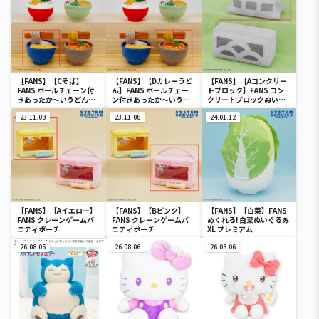
【FANS】【Cそば】
【FANS】【Dカレーうど
【FANS】【Aコンクリー
FANS ボールチェーン付
ん】FANS ボールチェー
トブロック】FANS コン
きあったか～いうどんそ
ン付きあったか～いうど
クリートブロックぬいぐ
ばラーメンぬいぐるみ
んそばラーメンぬいぐる
るみXL
23.11.08
み
23.11.08
24.01.12
【FANS】【Aイエロー】
【FANS】【Bピンク】
【FANS】【白菜】FANS
FANS クレーンゲームバ
FANS クレーンゲームバ
めくれる! 白菜ぬいぐるみ
ニティポーチ
ニティポーチ
XL プレミアム
26.08.06
26.08.06
26.08.06