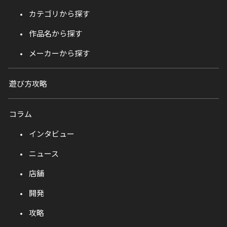
カテゴリから探す
作品名から探す
メーカーから探す
遊び方攻略
コラム
インタビュー
ニュース
店舗
開発
攻略