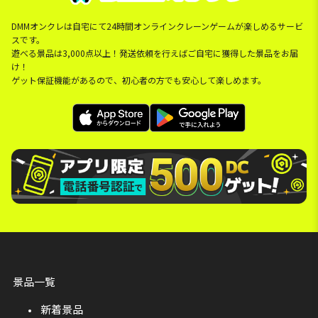
DMMオンクレは自宅にて24時間オンラインクレーンゲームが楽しめるサービ
スです。
遊べる景品は3,000点以上！発送依頼を行えばご自宅に獲得した景品をお届
け！
ゲット保証機能があるので、初心者の方でも安心して楽しめます。
景品一覧
新着景品