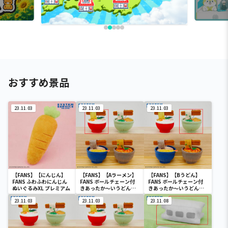
おすすめ景品
23.11.03
23.11.03
23.11.03
【FANS】【にんじん】
【FANS】【Aラーメン】
【FANS】【Bうどん】
FANS ふわふわにんじん
FANS ボールチェーン付
FANS ボールチェーン付
ぬいぐるみXL プレミアム
きあったか～いうどんそ
きあったか～いうどんそ
ばラーメンぬいぐるみ
ばラーメンぬいぐるみ
23.11.03
23.11.03
23.11.08