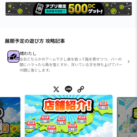
展開予定の遊び方 攻略記事
橋わたし
左右どちらかのアームで少し奥を狙って箱を寄せつつ、バーの
間にハマったら角を落とすか、浮いている方を持ち上げてバー
の間に落とします。
X
Line
Copy Link