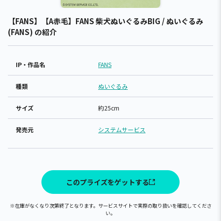
【FANS】【A赤毛】FANS 柴犬ぬいぐるみBIG / ぬいぐるみ
(FANS) の紹介
IP・作品名
FANS
種類
ぬいぐるみ
サイズ
約25cm
発売元
システムサービス
このプライズをゲットする
※在庫がなくなり次第終了となります。サービスサイトで実際の取り扱いを確認してくださ
い。