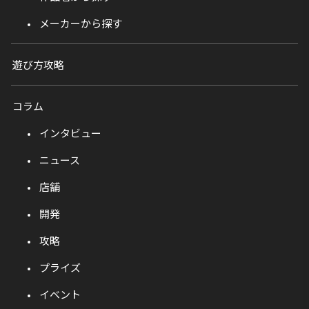
メーカーから探す
遊び方攻略
コラム
インタビュー
ニュース
店舗
開発
攻略
プライズ
イベント