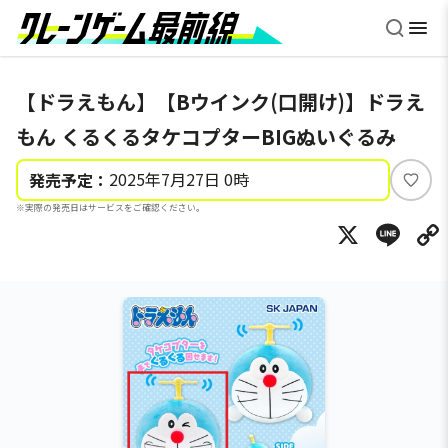
【ドラえもん】【Bウインク(口開け)】ドラえ
もん くるくるタケコプターBIGぬいぐるみ
2025年7月27日 0時
発売予定：
い
※実際の発売日はサービスをご確認ください。
い
X
Li
ね