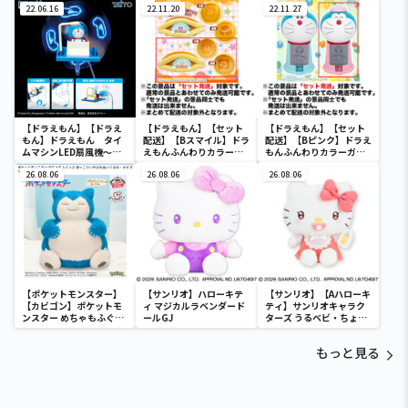
22.06.16
22.11.20
22.11.27
【ドラえもん】【ドラえ
【ドラえもん】【セット
【ドラえもん】【セット
もん】ドラえもん タイ
配送】【Bスマイル】ドラ
配送】【Bピンク】ドラえ
ムマシンLED扇風機～
えもんふんわりカラーひ
もんふんわりカラーガム
Renewal～
ょっこりクッション
ガチャ
26.08.06
26.08.06
26.08.06
【ポケットモンスター】
【サンリオ】ハローキテ
【サンリオ】【Aハローキ
【カビゴン】ポケットモ
ィ マジカルラベンダード
ティ】サンリオキャラク
ンスター めちゃもふぐっ
ールGJ
ターズ うるベビ・ちょい
と ほっこりいやされぬい
デカドール
ぐるみ～カビゴン～
もっと見る