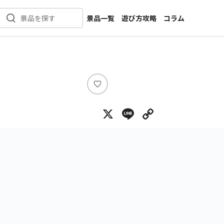
景品一覧
遊び方攻略
コラム
景品を探す
新着景品
インタビュー
カテゴリ一覧
ニュース
作品名一覧
店舗
メーカー一覧
開発
い
い
攻略
X
Line
Copy Lin
ね
プライズ
イベント
キャラ特集