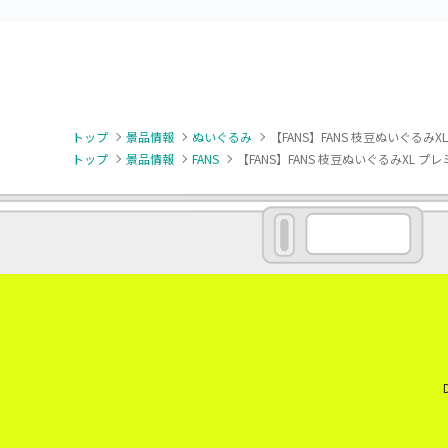
トップ
景品情報
ぬいぐるみ
【FANS】FANS 枝豆ぬいぐるみX
トップ
景品情報
FANS
【FANS】FANS 枝豆ぬいぐるみXL プレ