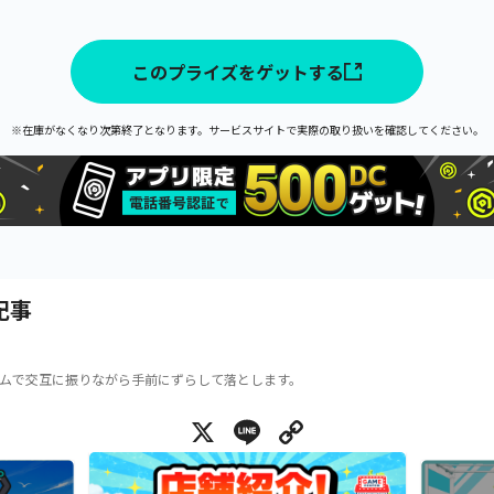
このプライズをゲットする
※在庫がなくなり次第終了となります。サービスサイトで実際の取り扱いを確認してください。
記事
ムで交互に振りながら手前にずらして落とします。
X
Line
Copy Link