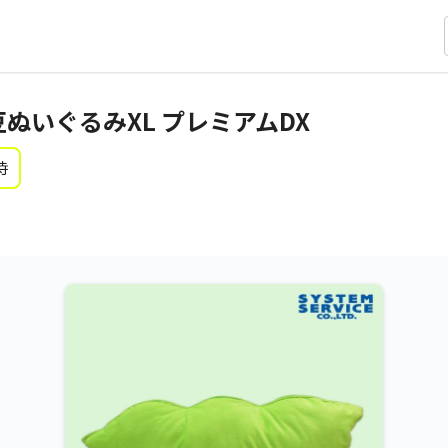
枝豆ぬいぐるみXL プレミアムDX
時