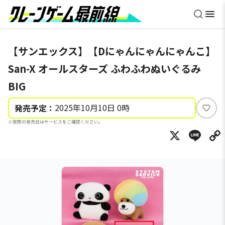
【サンエックス】【Dにゃんにゃんにゃんこ】
San-X オールスターズ ふわふわぬいぐるみ
BIG
2025年10月10日 0時
発売予定：
い
※実際の発売日はサービスをご確認ください。
い
X
Li
ね