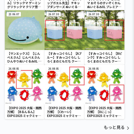
ル】リラックマ ゲーミン
ップガエル先生】チキッ
マ おそらのすいぞくかん
グリラックマ クリア窓付
プダンサーズ ぬいぐるみ
ぬいぐるみXL プレミアム
き収納ボックス
ウォールポケット
まめゴマ
23.06.07
26.07.30
26.07.30
【サンエックス】【じん
【すみっコぐらし】【Aブ
【すみっコぐらし】【Bピ
べえさん】じんべえさん
ルー】すみっコぐらし し
ンク】すみっコぐらし し
ひんやりぬいぐるみXL プ
ろくまのともだち クーラ
ろくまのともだち クーラ
レミアム Part3
ーボックス
ーボックス
26.08.05
26.08.05
26.08.05
【EXPO 2025 大阪・関西
【EXPO 2025 大阪・関西
【EXPO 2025 大阪・関西
万博】【Bるんるん】
万博】【Cわーい】
万博】【Dにこっ】
EXPO2025 ミャクミャク
EXPO2025 ミャクミャク
EXPO2025 ミャクミャク
カラフルゴム紐付きぬい
カラフルゴム紐付きぬい
カラフルゴム紐付きぬい
ぐるみ
ぐるみ
ぐるみ
もっと見る