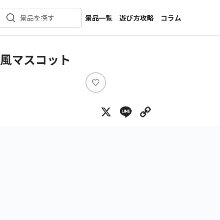
景品一覧
遊び方攻略
コラム
景品を探す
新着景品
インタビュー
カテゴリ一覧
ニュース
ルト風マスコット
作品名一覧
店舗
メーカー一覧
開発
い
い
攻略
X
Line
Copy Lin
ね
プライズ
イベント
キャラ特集