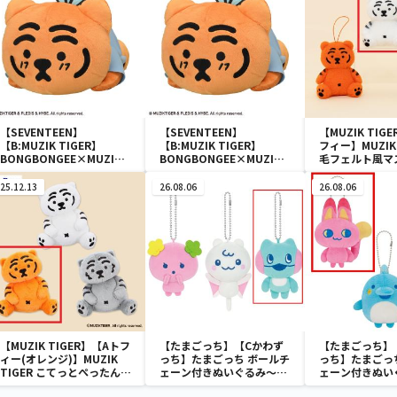
【SEVENTEEN】
【SEVENTEEN】
【MUZIK TIG
【B:MUZIK TIGER】
【B:MUZIK TIGER】
フィー】MUZIK 
BONGBONGEE×MUZIK
BONGBONGEE×MUZIK
毛フェルト風マ
TIGER 寝そべり Mぬい
TIGER 寝そべり Mぬい
ぐるみ
ぐるみ
25.12.13
26.08.06
26.08.06
【MUZIK TIGER】【Aトフ
【たまごっち】【Cかわず
【たまごっち】
ィー(オレンジ)】MUZIK
っち】たまごっち ボールチ
っち】たまごっ
TIGER こてっとぺったん
ェーン付きぬいぐるみ～
ェーン付きぬい
BIGぬいぐるみ
Tamagotchi Paradise～
Tamagotchi P