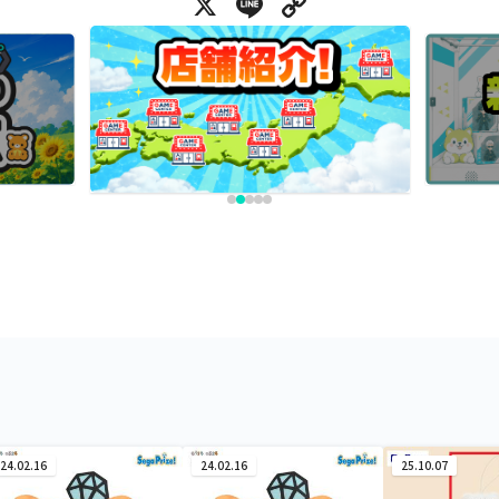
X
Line
Copy Link
24.02.16
24.02.16
25.10.07