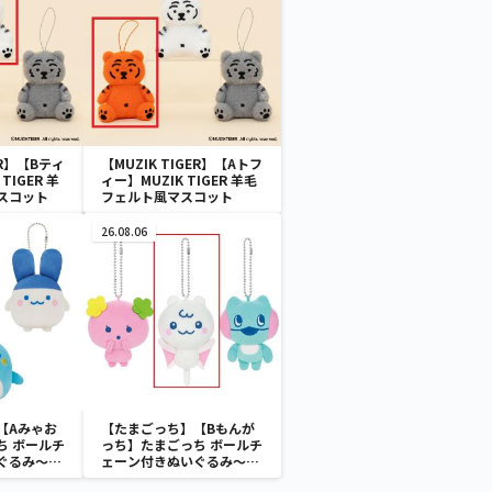
ER】【Bティ
【MUZIK TIGER】【Aトフ
TIGER 羊
ィー】MUZIK TIGER 羊毛
スコット
フェルト風マスコット
26.08.06
【Aみゃお
【たまごっち】【Bもんが
ち ボールチ
っち】たまごっち ボールチ
ぐるみ～
ェーン付きぬいぐるみ～
aradise～
Tamagotchi Paradise～