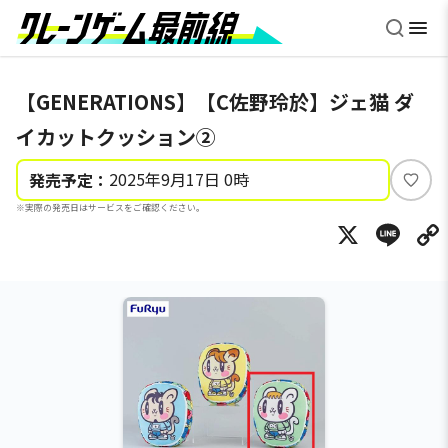
【GENERATIONS】【C佐野玲於】ジェ猫 ダ
イカットクッション②
2025年9月17日 0時
発売予定：
い
※実際の発売日はサービスをご確認ください。
い
X
Li
ね