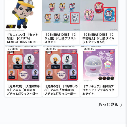
（EX）
（EX）
（EX）
【ミニオンズ】【セット
【GENERATIONS】【G
【GENERATIONS】【C
配送】【C:YUTA】
ジェ猫】ジェ猫 アクリル
中務裕太】ジェ猫 ダイカ
GENERATIONS×MINIO
スタンド
ットクッション①
N ミニぬいぐるみ～コス
プレデザインVer.2～
26.08.06
26.08.06
26.08.06
（EX）
【鬼滅の刃】【A煉獄杏寿
【鬼滅の刃】【B胡蝶しの
【プリキュア】名探偵プ
郎】アニメ「鬼滅の刃」
ぶ】アニメ「鬼滅の刃」
リキュア！ プラネタリウ
プチっと灯りマス～煉獄
プチっと灯りマス～煉獄
ムライト
杏寿郎・胡蝶しのぶ～
杏寿郎・胡蝶しのぶ～
もっと見る