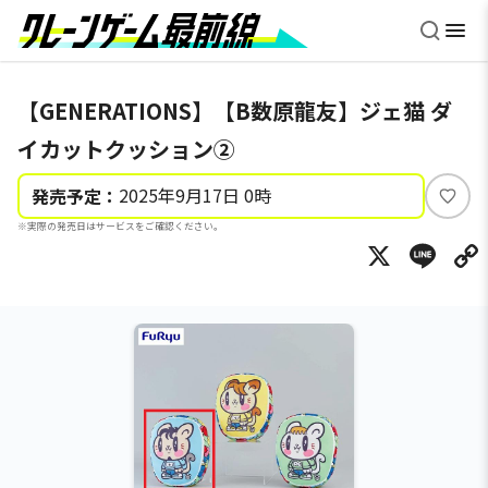
【GENERATIONS】【B数原龍友】ジェ猫 ダ
イカットクッション②
2025年9月17日 0時
発売予定：
い
※実際の発売日はサービスをご確認ください。
い
X
Li
ね