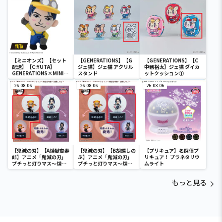
（EX）
（EX）
（EX）
【ミニオンズ】【セット
【GENERATIONS】【G
【GENERATIONS】【C
配送】【C:YUTA】
ジェ猫】ジェ猫 アクリル
中務裕太】ジェ猫 ダイカ
GENERATIONS×MINIO
スタンド
ットクッション①
N ミニぬいぐるみ～コス
プレデザインVer.2～
26.08.06
26.08.06
26.08.06
（EX）
【鬼滅の刃】【A煉獄杏寿
【鬼滅の刃】【B胡蝶しの
【プリキュア】名探偵プ
郎】アニメ「鬼滅の刃」
ぶ】アニメ「鬼滅の刃」
リキュア！ プラネタリウ
プチっと灯りマス～煉獄
プチっと灯りマス～煉獄
ムライト
杏寿郎・胡蝶しのぶ～
杏寿郎・胡蝶しのぶ～
もっと見る