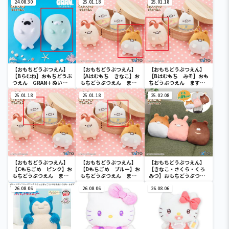
ち さくら&いちご
24.08.30
ち さくら&いちご
25.01.18
&らむね
25.01.18
【おもちどうぶつえん】
【おもちどうぶつえん】
【おもちどうぶつえん】
【Bらむね】おもちどうぶ
【Aはむもち きなこ】お
【Bはむもち みそ】おも
つえん GRAN＋ぬいぐ
もちどうぶつえん ます
ちどうぶつえん ますこ
るみ あざらしもち ご
こっと はむもち&もち
っと はむもち&もちご
ま&らむね
25.01.18
ごめ
25.01.18
め
25.02.08
【おもちどうぶつえん】
【おもちどうぶつえん】
【おもちどうぶつえん】
【Cもちごめ ピンク】お
【Dもちごめ ブルー】お
【きなこ・さくら・くろ
もちどうぶつえん ます
もちどうぶつえん ます
みつ】おもちどうぶつえ
こっと はむもち&もち
こっと はむもち&もち
ん くっついちゃったぬ
ごめ
26.08.06
ごめ
26.08.06
いぐるみ
26.08.06