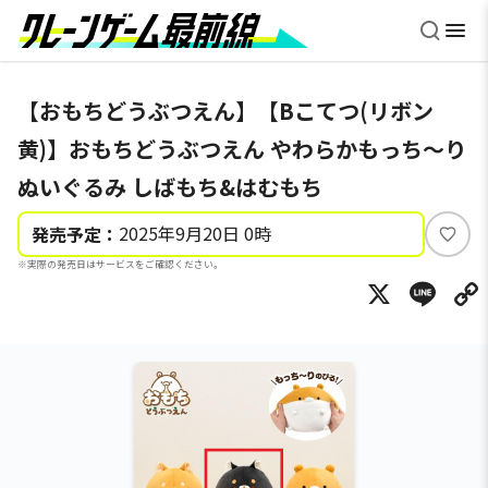
【おもちどうぶつえん】【Bこてつ(リボン
黄)】おもちどうぶつえん やわらかもっち～り
ぬいぐるみ しばもち&はむもち
2025年9月20日 0時
発売予定：
い
※実際の発売日はサービスをご確認ください。
い
X
Li
ね