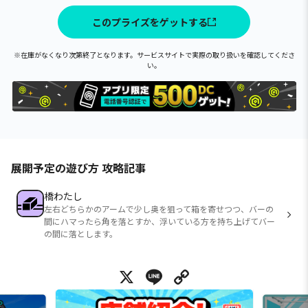
このプライズをゲットする
※在庫がなくなり次第終了となります。サービスサイトで実際の取り扱いを確認してくださ
い。
展開予定の遊び方 攻略記事
橋わたし
左右どちらかのアームで少し奥を狙って箱を寄せつつ、バーの
間にハマったら角を落とすか、浮いている方を持ち上げてバー
の間に落とします。
X
Line
Copy Link