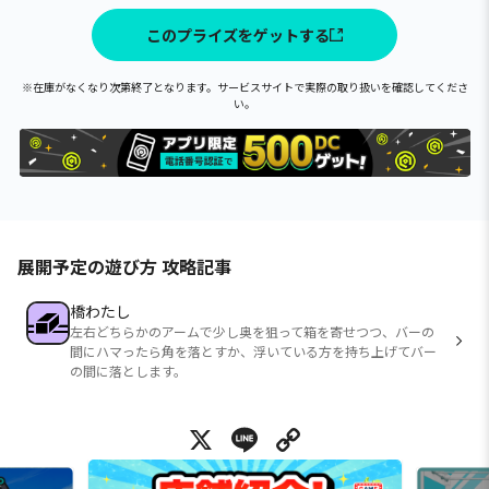
このプライズをゲットする
※在庫がなくなり次第終了となります。サービスサイトで実際の取り扱いを確認してくださ
い。
展開予定の遊び方 攻略記事
橋わたし
左右どちらかのアームで少し奥を狙って箱を寄せつつ、バーの
間にハマったら角を落とすか、浮いている方を持ち上げてバー
の間に落とします。
X
Line
Copy Link