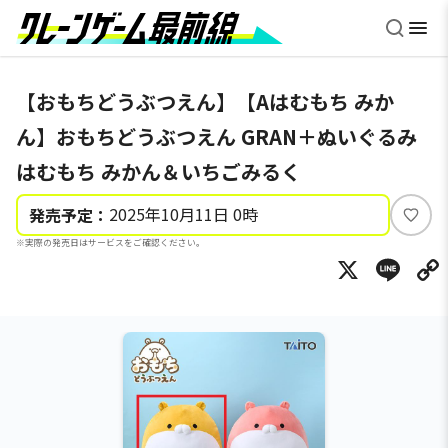
【おもちどうぶつえん】【Aはむもち みか
ん】おもちどうぶつえん GRAN＋ぬいぐるみ
はむもち みかん＆いちごみるく
2025年10月11日 0時
発売予定：
い
※実際の発売日はサービスをご確認ください。
い
X
Li
ね