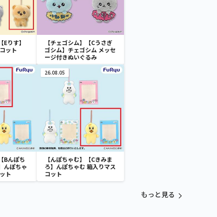
【Eりす】
【チェゴシム】【Cうさぎ
スコット
ゴシム】チェゴシム メッセ
ージ付きぬいぐるみ
26.08.05
【Bんぽち
【んぽちゃむ】【Cきみま
】んぽちゃ
ろ】んぽちゃむ 箱入りマス
コット
コット
もっと見る