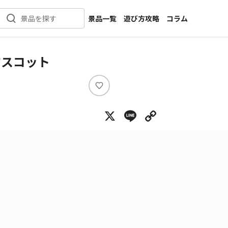
景品一覧
遊び方攻略
コラム
景品を探す
新着景品
インタビュー
カテゴリ一覧
ニュース
マスコット
作品名一覧
店舗
メーカー一覧
開発
い
い
攻略
X
Line
Copy Lin
ね
プライズ
イベント
キャラ特集