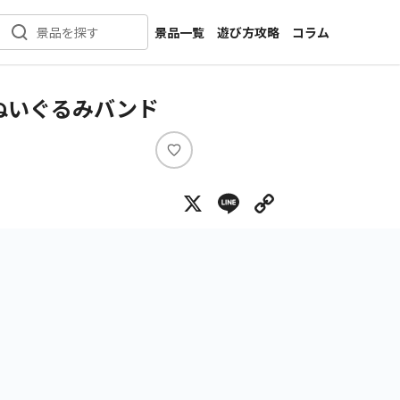
景品一覧
遊び方攻略
コラム
景品を探す
新着景品
インタビュー
カテゴリ一覧
ニュース
ぬいぐるみバンド
作品名一覧
店舗
メーカー一覧
開発
い
い
攻略
X
Line
Copy Lin
ね
プライズ
イベント
キャラ特集