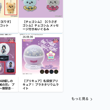
【Eりす】
【チェゴシム】【Cうさぎ
スコット
ゴシム】チェゴシム メッセ
ージ付きぬいぐるみ
26.08.06
B胡蝶しの
【プリキュア】名探偵プリ
滅の刃」 プ
キュア！ プラネタリウムラ
～煉獄杏寿
イト
～
もっと見る