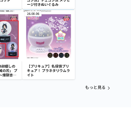
ージ付きぬいぐるみ
26.08.06
B胡蝶しの
【プリキュア】名探偵プリ
滅の刃」 プ
キュア！ プラネタリウムラ
～煉獄杏寿
イト
～
もっと見る