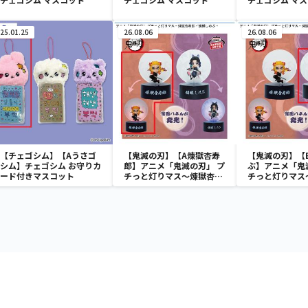
25.01.25
26.08.06
26.08.06
【チェゴシム】【Aうさゴ
【鬼滅の刃】【A煉獄杏寿
【鬼滅の刃】【
シム】チェゴシム お守りカ
郎】アニメ「鬼滅の刃」 プ
ぶ】アニメ「鬼
ード付きマスコット
チっと灯りマス～煉獄杏寿
チっと灯りマス
郎・胡蝶しのぶ～
郎・胡蝶しのぶ