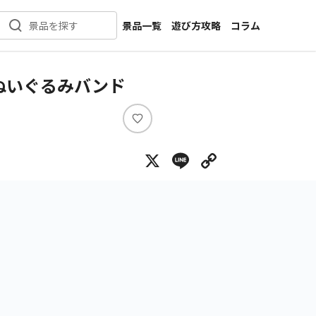
景品一覧
遊び方攻略
コラム
景品を探す
新着景品
インタビュー
カテゴリ一覧
ニュース
ぬいぐるみバンド
作品名一覧
店舗
メーカー一覧
開発
い
い
攻略
X
Line
Copy Lin
ね
プライズ
イベント
キャラ特集