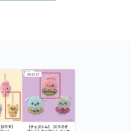
24.11.27
【Eりす】
【チェゴシム】【Cうさぎ
スコット
ゴシム】チェゴシム メッセ