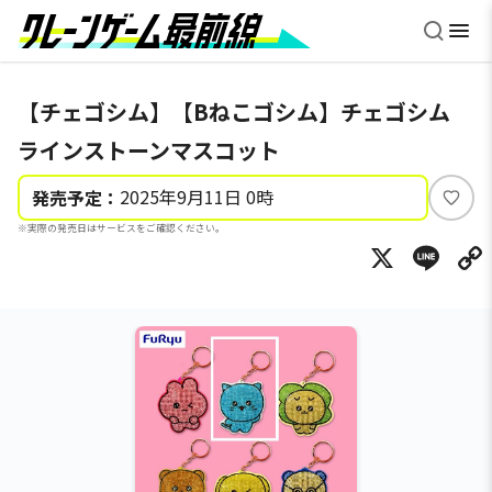
【チェゴシム】【Bねこゴシム】チェゴシム
ラインストーンマスコット
2025年9月11日 0時
発売予定：
い
※実際の発売日はサービスをご確認ください。
い
X
Li
ね