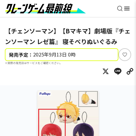
【チェンソーマン】【Bマキマ】劇場版『チェ
ンソーマン レゼ篇』 寝そべりぬいぐるみ
2025年9月13日 0時
発売予定：
い
※実際の発売日はサービスをご確認ください。
い
X
Li
ね