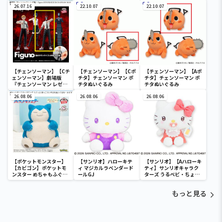
DENJI＆REZE＆
DENJI＆REZE＆
DENJI＆REZE＆
CHAINSAW MAN＆
26.07.16
CHAINSAW MAN＆
22.10.07
CHAINSAW MAN＆
22.10.07
BOMB-
BOMB-
BOMB-
【チェンソーマン】【Cチ
【チェンソーマン】【Cポ
【チェンソーマン】【Aポ
ェンソーマン】劇場版
チタ】チェンソーマン ポ
チタ】チェンソーマン ポ
『チェンソーマン レゼ
チタぬいぐるみ
チタぬいぐるみ
篇』 Figuno-DENJI＆
REZE＆CHAINSAW MAN
26.08.06
26.08.06
26.08.06
＆BOMB-
【ポケットモンスター】
【サンリオ】ハローキテ
【サンリオ】【Aハローキ
【カビゴン】ポケットモ
ィ マジカルラベンダード
ティ】サンリオキャラク
ンスター めちゃもふぐっ
ールGJ
ターズ うるベビ・ちょい
と ほっこりいやされぬい
デカドール
ぐるみ～カビゴン～
もっと見る