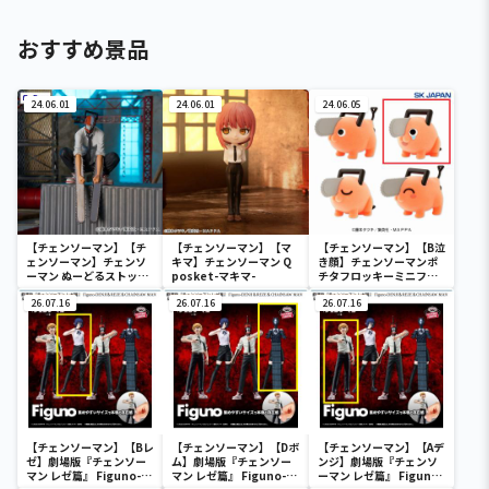
おすすめ景品
24.06.01
24.06.01
24.06.05
【チェンソーマン】【チ
【チェンソーマン】【マ
【チェンソーマン】【B泣
ェンソーマン】チェンソ
キマ】チェンソーマン Q
き顔】チェンソーマンポ
ーマン ぬーどるストッパ
posket-マキマ-
チタフロッキーミニフィ
ーフィギュアーチェンソ
ギュア
ーマンー
26.07.16
26.07.16
26.07.16
【チェンソーマン】【Bレ
【チェンソーマン】【Dボ
【チェンソーマン】【Aデ
ゼ】劇場版『チェンソー
ム】劇場版『チェンソー
ンジ】劇場版『チェンソ
マン レゼ篇』 Figuno-
マン レゼ篇』 Figuno-
ーマン レゼ篇』 Figuno-