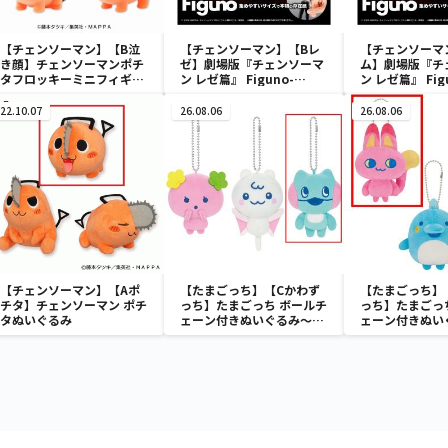
【チェンソーマン】【B泣
【チェンソーマン】【Bレ
【チェンソーマ
き顔】チェンソーマンポチ
ゼ】劇場版『チェンソーマ
ム】劇場版『チ
タフロッキーミニフィギュ
ン レゼ篇』 Figuno-
ン レゼ篇』 Fig
ア
DENJI＆REZE＆
DENJI＆REZE
CHAINSAW MAN＆BOMB-
CHAINSAW M
22.10.07
26.08.06
26.08.06
【チェンソーマン】【Aポ
【たまごっち】【Cかわず
【たまごっち】
チタ】チェンソーマン ポチ
っち】たまごっち ボールチ
っち】たまごっ
タぬいぐるみ
ェーン付きぬいぐるみ～
ェーン付きぬい
Tamagotchi Paradise～
Tamagotchi P
vol.3
vol.2-R