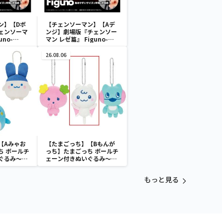
ン】【Dボ
【チェンソーマン】【Aデ
ェンソーマ
ンジ】劇場版『チェンソー
uno-
マン レゼ篇』 Figuno-
＆
DENJI＆REZE＆
AN＆BOMB-
CHAINSAW MAN＆BOMB-
26.08.06
【Aみゃお
【たまごっち】【Bもんが
ち ボールチ
っち】たまごっち ボールチ
ぐるみ～
ェーン付きぬいぐるみ～
aradise～
Tamagotchi Paradise～
vol.3
もっと見る