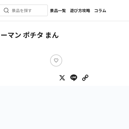
景品一覧
遊び方攻略
コラム
景品を探す
新着景品
インタビュー
カテゴリ一覧
ニュース
ーマン ポチタ まん
作品名一覧
店舗
メーカー一覧
開発
攻略
い
プライズ
い
X
Line
Copy Lin
ね
イベント
キャラ特集