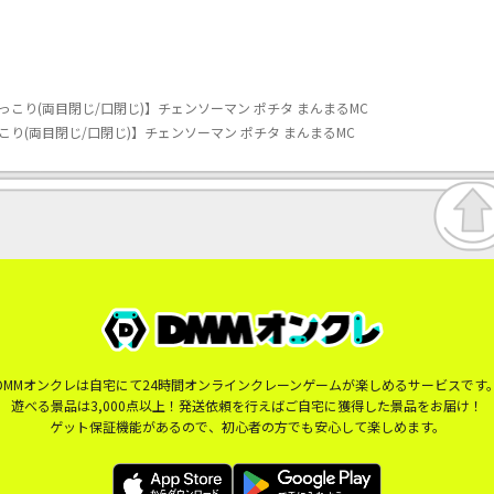
こり(両目閉じ/口閉じ)】チェンソーマン ポチタ まんまるMC
り(両目閉じ/口閉じ)】チェンソーマン ポチタ まんまるMC
DMMオンクレは自宅にて24時間オンラインクレーンゲームが楽しめるサービスです
遊べる景品は3,000点以上！発送依頼を行えばご自宅に獲得した景品をお届け！
ゲット保証機能があるので、初心者の方でも安心して楽しめます。