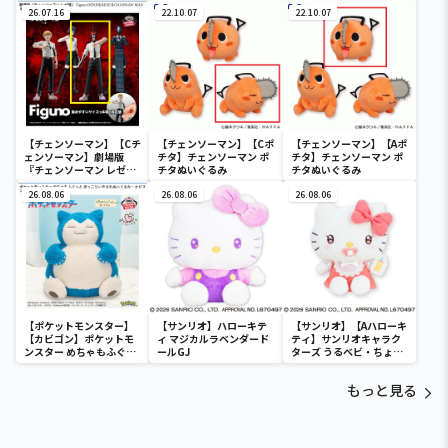
DENJI＆REZE＆
DENJI＆REZE＆
DENJI＆REZE＆
CHAINSAW MAN＆
26.07.16
CHAINSAW MAN＆
22.10.07
CHAINSAW MAN＆
22.10.07
BOMB-
BOMB-
BOMB-
【チェンソーマン】【Cチ
【チェンソーマン】【Cポ
【チェンソーマン】【Aポ
ェンソーマン】劇場版
チタ】チェンソーマン ポ
チタ】チェンソーマン ポ
『チェンソーマン レゼ
チタぬいぐるみ
チタぬいぐるみ
篇』 Figuno-DENJI＆
REZE＆CHAINSAW MAN
26.08.06
26.08.06
26.08.06
＆BOMB-
【ポケットモンスター】
【サンリオ】ハローキテ
【サンリオ】【Aハローキ
【カビゴン】ポケットモ
ィ マジカルラベンダード
ティ】サンリオキャラク
ンスター めちゃもふぐっ
ールGJ
ターズ うるベビ・ちょい
と ほっこりいやされぬい
デカドール
ぐるみ～カビゴン～
もっと見る