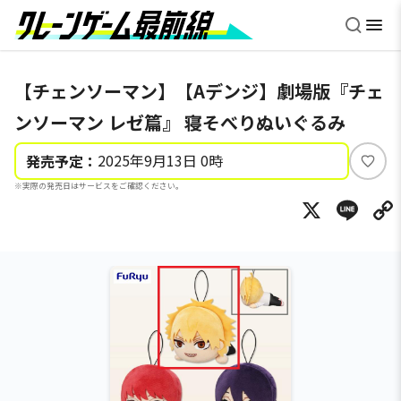
【チェンソーマン】【Aデンジ】劇場版『チェ
ンソーマン レゼ篇』 寝そべりぬいぐるみ
2025年9月13日 0時
発売予定：
い
※実際の発売日はサービスをご確認ください。
い
X
Li
ね