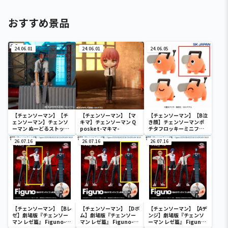
おすすめ景品
24.06.01
24.06.01
24.06.05
【チェンソーマン】【チ
【チェンソーマン】【マ
【チェンソーマン】【B泣
ェンソーマン】チェンソ
キマ】チェンソーマン Q
き顔】チェンソーマンポ
ーマン ぬーどるストッパ
posket-マキマ-
チタフロッキーミニフィ
ーフィギュアーチェンソ
ギュア
ーマンー
26.07.16
26.07.16
26.07.16
【チェンソーマン】【Bレ
【チェンソーマン】【Dボ
【チェンソーマン】【Aデ
ゼ】劇場版『チェンソー
ム】劇場版『チェンソー
ンジ】劇場版『チェンソ
マン レゼ篇』 Figuno-
マン レゼ篇』 Figuno-
ーマン レゼ篇』 Figuno-