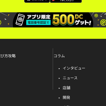
遊び方攻略
コラム
インタビュー
ニュース
店舗
開発