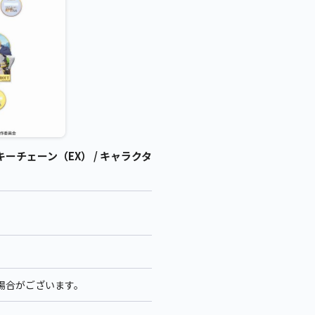
チェーン（EX） / キャラクタ
る場合がございます。