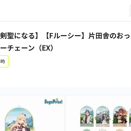
剣聖になる】【Fルーシー】片田舎のお
ーチェーン（EX）
0時