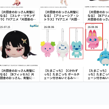
【片田舎のおっさん剣聖に
【片田舎のおっさん剣聖に
【片田舎のおっ
なる】【スレナ・リサンデ
なる】【アリューシア・シ
なる】【Bアリ
ラ】TVアニメ「片田舎のお
トラス】TVアニメ「片田舎
片田舎のおっさ
っさん、剣聖になる」
のおっさん、剣聖になる」
なる 寝そべり 
Splash Girls フィギュ
Splash Girls フィギュ
Vol.1(EX)
25.07.25
26.08.06
26.08.06
ア スレナ・リサンデラ
ア アリューシア・シトラ
ス
【片田舎のおっさん剣聖に
【たまごっち】【Cかわず
【たまごっち】
なる】【Bフィッセル】片
っち】たまごっち ボールチ
っち】たまごっ
田舎のおっさん、剣聖にな
ェーン付きぬいぐるみ～
ェーン付きぬい
る 寝そべり ぬいぐるみ
Tamagotchi Paradise～
Tamagotchi P
Vol.2（EX）
vol.3
vol.2-R