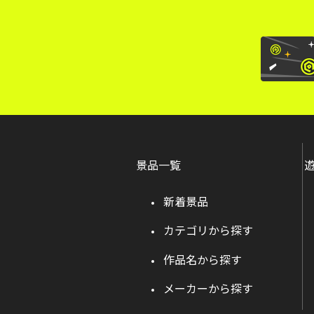
景品一覧
新着景品
カテゴリから探す
作品名から探す
メーカーから探す