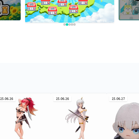
25.06.26
25.06.26
25.06.27