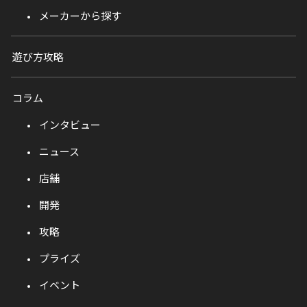
メーカーから探す
遊び方攻略
コラム
インタビュー
ニュース
店舗
開発
攻略
プライズ
イベント