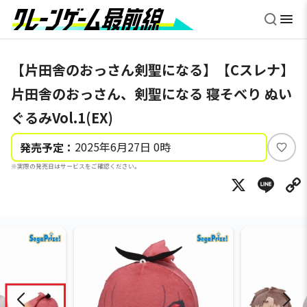
【片田舎のおっさん剣聖になる】【Cスレナ】
片田舎のおっさん、剣聖になる 寝そべり ぬい
ぐるみVol.1(EX)
2025年6月27日 0時
発売予定：
い
※実際の発売日はサービスをご確認ください。
い
X
Li
ね