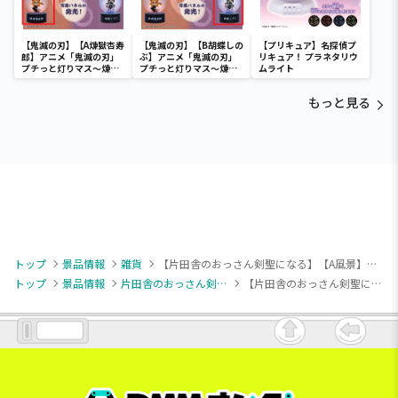
【鬼滅の刃】【A煉獄杏寿
【鬼滅の刃】【B胡蝶しの
【プリキュア】名探偵プ
郎】アニメ「鬼滅の刃」
ぶ】アニメ「鬼滅の刃」
リキュア！ プラネタリウ
プチっと灯りマス～煉獄
プチっと灯りマス～煉獄
ムライト
杏寿郎・胡蝶しのぶ～
杏寿郎・胡蝶しのぶ～
もっと見る
トップ
景品情報
雑貨
【片田舎のおっさん剣聖になる】【A風景】片田舎のおっさん、剣聖になる [PM]バスタオル
トップ
景品情報
片田舎のおっさん剣聖になる
【片田舎のおっさん剣聖になる】【A風景】片田舎のおっさん、剣聖になる [PM]バスタオル