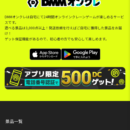
DMMオンクレは自宅にて24時間オンラインクレーンゲームが楽しめるサービ
スです。
遊べる景品は3,000点以上！発送依頼を行えばご自宅に獲得した景品をお届
け！
ゲット保証機能があるので、初心者の方でも安心して楽しめます。
景品一覧