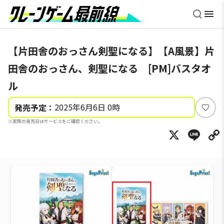
【片田舎のおっさん剣聖になる】【A風景】片
田舎のおっさん、剣聖になる [PM]バスタオ
ル
2025年6月6日 0時
発売予定：
い
※実際の発売日はサービスをご確認ください。
い
X
Li
ね