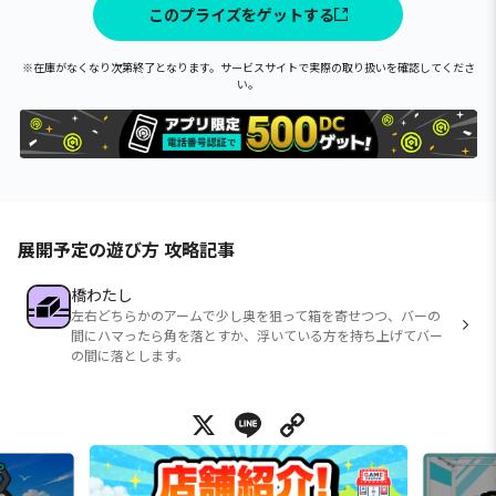
このプライズをゲットする
※在庫がなくなり次第終了となります。サービスサイトで実際の取り扱いを確認してくださ
い。
展開予定の遊び方 攻略記事
橋わたし
左右どちらかのアームで少し奥を狙って箱を寄せつつ、バーの
間にハマったら角を落とすか、浮いている方を持ち上げてバー
の間に落とします。
X
Line
Copy Link