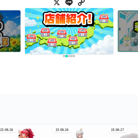
X
Line
Copy Link
25.06.26
25.06.26
25.06.27