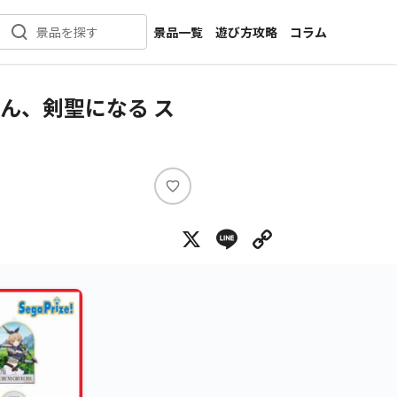
景品一覧
遊び方攻略
コラム
景品を探す
新着景品
インタビュー
カテゴリ一覧
ニュース
ん、剣聖になる ス
作品名一覧
店舗
メーカー一覧
開発
攻略
い
プライズ
い
X
Line
Copy Lin
ね
イベント
キャラ特集