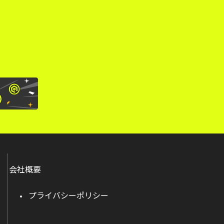
。
会社概要
プライバシーポリシー