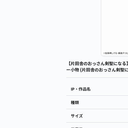
【片田舎のおっさん剣聖になる】
ー小物 (片田舎のおっさん剣聖に
IP・作品名
種類
サイズ