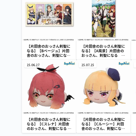
【片田舎のおっさん剣聖に
【片田舎のおっさん剣聖に
なる】【Bベージュ】片田
なる】【A風景】片田舎の
舎のおっさん、剣聖にな
おっさん、剣聖になる
る [PM]バスタオル
[PM]バスタオル
25.06.27
25.07.25
【片田舎のおっさん剣聖に
【片田舎のおっさん剣聖に
なる】【Cスレナ】片田舎
なる】【Cルーシー】片田
のおっさん、剣聖になる 寝
舎のおっさん、剣聖にな
そべり ぬいぐるみ
る 寝そべり ぬいぐるみ