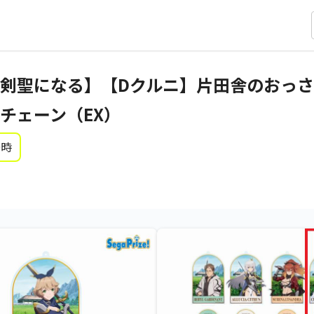
剣聖になる】【Dクルニ】片田舎のおっさ
チェーン（EX）
0時