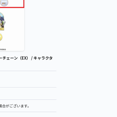
ェーン（EX） / キャラクタ
る場合がございます。