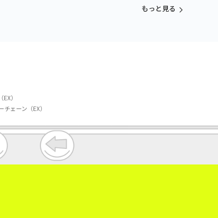
vol.3
もっと見る
EX）
ーチェーン（EX）