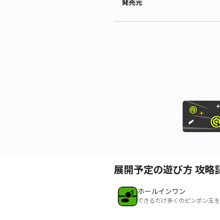
発売元
展開予定の遊び方 攻略
ホールインワン
できるだけ多くのピンポン玉を