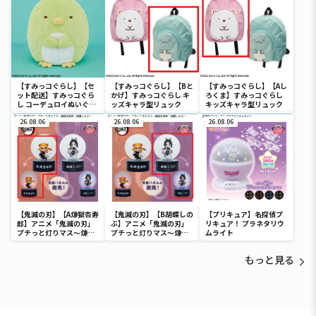
【すみっコぐらし】【セ
【すみっコぐらし】【Bと
【すみっコぐらし】【Aし
ット配送】すみっコぐら
かげ】すみっコぐらし キ
ろくま】すみっコぐらし
し コーデュロイぬいぐる
ッズキャラ型リュック
キッズキャラ型リュック
みXL プレミアム ぺんぎ
ん？
26.08.06
26.08.06
26.08.06
【鬼滅の刃】【A煉獄杏寿
【鬼滅の刃】【B胡蝶しの
【プリキュア】名探偵プ
郎】アニメ「鬼滅の刃」
ぶ】アニメ「鬼滅の刃」
リキュア！ プラネタリウ
プチっと灯りマス～煉獄
プチっと灯りマス～煉獄
ムライト
杏寿郎・胡蝶しのぶ～
杏寿郎・胡蝶しのぶ～
もっと見る