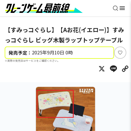
【すみっコぐらし】【Aお花(イエロー)】すみ
っコぐらし ビッグ木製ラップトップテーブル
2025年9月10日 0時
発売予定：
い
※実際の発売日はサービスをご確認ください。
い
X
Li
ね